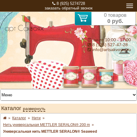
8 (925) 5274728
заказать обратный звонок
0 товаров
0 руб.
⏰ пн-пт 10:00 - 17:00
8 (925) 527-47-28
info@artsakvoyaj.ru
Каталог
развернуть
»
Каталог
»
Нити
»
Нить универсальная METTLER SERALON® 200 m
»
Универсальная нить METTLER SERALON® Seaweed