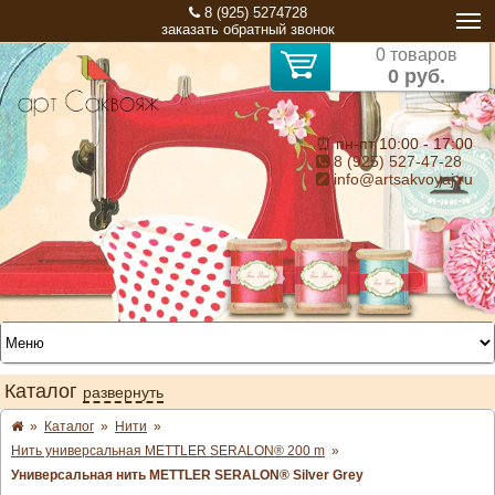
8 (925) 5274728
заказать обратный звонок
0 товаров
0 руб.
⏰ пн-пт 10:00 - 17:00
8 (925) 527-47-28
info@artsakvoyaj.ru
Каталог
развернуть
»
Каталог
»
Нити
»
Нить универсальная METTLER SERALON® 200 m
»
Универсальная нить METTLER SERALON® Silver Grey