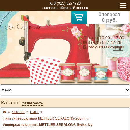
8 (925) 5274728
заказать обратный звонок
0 товаров
0 руб.
⏰ пн-пт 10:00 - 17:00
8 (925) 527-47-28
info@artsakvoyaj.ru
Каталог
развернуть
»
Каталог
»
Нити
»
Нить универсальная METTLER SERALON® 200 m
»
Универсальная нить METTLER SERALON® Swiss Ivy