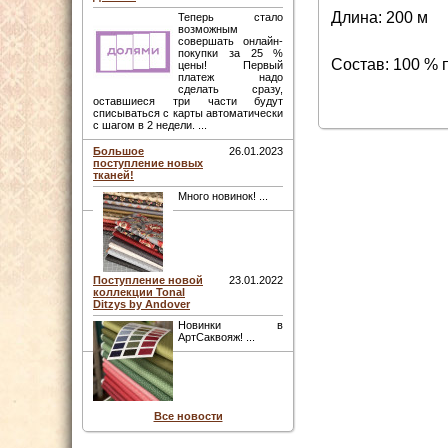
Длина: 200 м
Теперь стало
возможным
совершать онлайн-
покупки за 25 %
Состав: 100 % 
цены! Первый
платеж надо
сделать сразу,
оставшиеся три части будут
списываться с карты автоматически
с шагом в 2 недели. ...
Большое
26.01.2023
поступление новых
тканей!
Много новинок! ...
Поступление новой
23.01.2022
коллекции Tonal
Ditzys by Andover
Новинки в
АртСаквояж! ...
Все новости