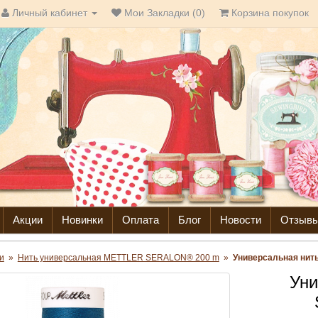
Личный кабинет
Мои Закладки (0)
Корзина покупок
Акции
Новинки
Оплата
Блог
Новости
Отзыв
и
»
Нить универсальная METTLER SERALON® 200 m
»
Универсальная нит
Уни