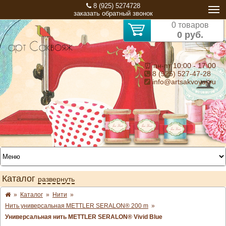
8 (925) 5274728
заказать обратный звонок
0 товаров
0 руб.
⏰ пн-пт 10:00 - 17:00
8 (925) 527-47-28
info@artsakvoyaj.ru
Каталог
развернуть
»
Каталог
»
Нити
»
Нить универсальная METTLER SERALON® 200 m
»
Универсальная нить METTLER SERALON® Vivid Blue