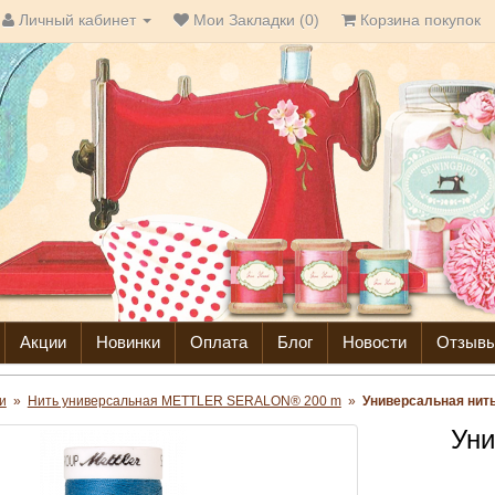
Личный кабинет
Мои Закладки (0)
Корзина покупок
Акции
Новинки
Оплата
Блог
Новости
Отзыв
и
»
Нить универсальная METTLER SERALON® 200 m
»
Универсальная нит
Уни