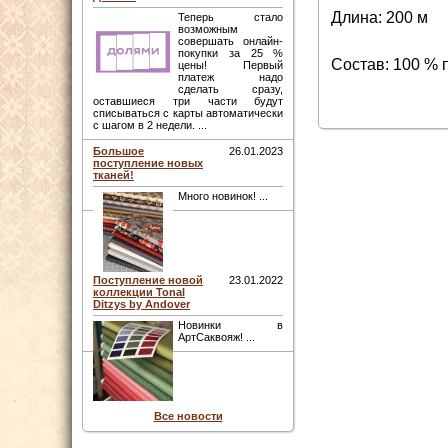
Длина: 200 м
Теперь стало
возможным
совершать онлайн-
покупки за 25 %
Состав: 100 % 
цены! Первый
платеж надо
сделать сразу,
оставшиеся три части будут
списываться с карты автоматически
с шагом в 2 недели. ...
Большое
26.01.2023
поступление новых
тканей!
Много новинок! ...
Поступление новой
23.01.2022
коллекции Tonal
Ditzys by Andover
Новинки в
АртСаквояж! ...
Все новости