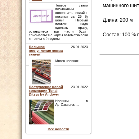
машинного шить
Теперь стало
возможным
совершать онлайн-
покупки за 25 %
Длина: 200 м
цены! Первый
платеж надо
сделать сразу,
оставшиеся три части будут
Состав: 100 % 
списываться с карты автоматически
с шагом в 2 недели. ...
Большое
26.01.2023
поступление новых
тканей!
Много новинок! ...
Поступление новой
23.01.2022
коллекции Tonal
Ditzys by Andover
Новинки в
АртСаквояж! ...
Все новости