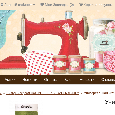
Личный кабинет
Мои Закладки (0)
Корзина покупок
Акции
Новинки
Оплата
Блог
Новости
Отзыв
и
»
Нить универсальная METTLER SERALON® 200 m
»
Универсальная нит
Уни