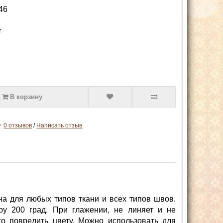
46
т
В корзину
0 отзывов
/
Написать отзыв
ьна для любых типов ткани и всех типов швов.
у 200 град. При глажении, не линяет и не
го повредить цвету. Можно использовать для