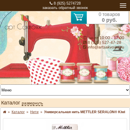
8 (925) 5274728
заказать обратный звонок
0 товаров
0 руб.
⏰ пн-пт 10:00 - 17:00
8 (925) 527-47-28
info@artsakvoyaj.ru
Каталог
развернуть
»
Каталог
»
Нити
»
Универсальная нить METTLER SERALON® Kiwi