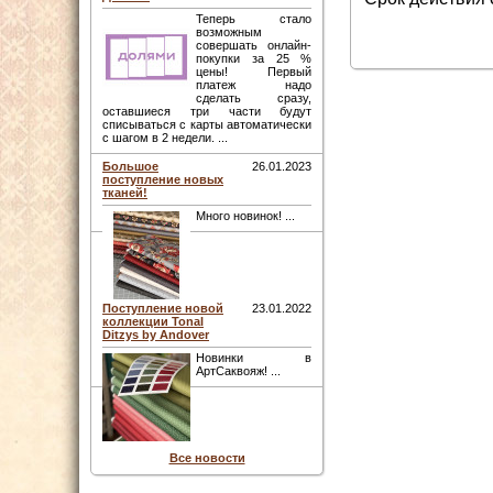
Теперь стало
возможным
совершать онлайн-
покупки за 25 %
цены! Первый
платеж надо
сделать сразу,
оставшиеся три части будут
списываться с карты автоматически
с шагом в 2 недели. ...
Большое
26.01.2023
поступление новых
тканей!
Много новинок! ...
Поступление новой
23.01.2022
коллекции Tonal
Ditzys by Andover
Новинки в
АртСаквояж! ...
Все новости