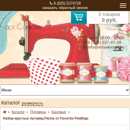
8 (925) 5274728
заказать обратный звонок
0 товаров
0 руб.
⏰ пн-пт 10:00 - 17:00
8 (925) 527-47-28
info@artsakvoyaj.ru
Каталог
развернуть
»
Каталог
»
Пуговицы
»
Базовые
»
Набор круглых пуговиц Fiesta от Favorite Findings