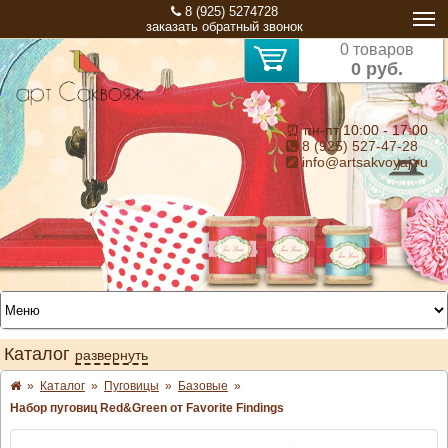
8 (925) 5274728
заказать обратный звонок
0 товаров
0 руб.
⏰ пн-пт 10:00 - 17:00
8 (925) 527-47-28
info@artsakvoyaj.ru
Каталог
развернуть
»
Каталог
»
Пуговицы
»
Базовые
»
Набор пуговиц Red&Green от Favorite Findings