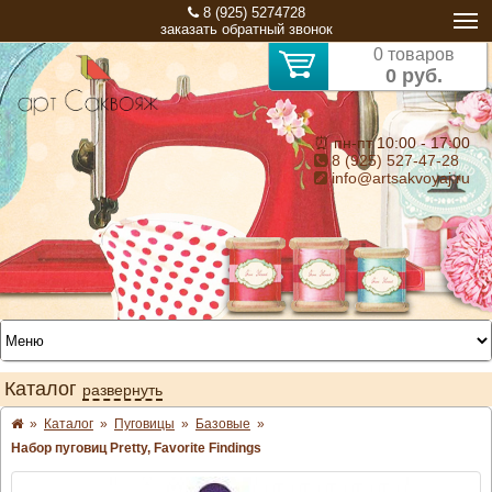
8 (925) 5274728
заказать обратный звонок
0 товаров
0 руб.
⏰ пн-пт 10:00 - 17:00
8 (925) 527-47-28
info@artsakvoyaj.ru
Каталог
развернуть
»
Каталог
»
Пуговицы
»
Базовые
»
Набор пуговиц Pretty, Favorite Findings