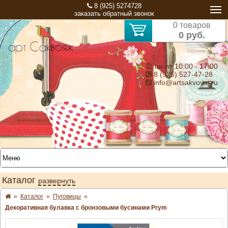
8 (925) 5274728
заказать обратный звонок
0 товаров
0 руб.
⏰ пн-пт 10:00 - 17:00
8 (925) 527-47-28
info@artsakvoyaj.ru
Каталог
развернуть
»
Каталог
»
Пуговицы
»
Декоративная булавка с бронзовыми бусинами Prym