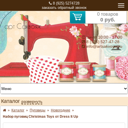
8 (925) 5274728
заказать обратный звонок
0 товаров
0 руб.
⏰ пн-пт 10:00 - 17:00
8 (925) 527-47-28
info@artsakvoyaj.ru
Каталог
развернуть
»
Каталог
»
Пуговицы
»
Новогодние
»
Набор пуговиц Christmas Toys от Dress It Up