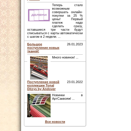
Теперь стало
возможным
совершать онлайн-
покупки за 25 %
цены! Первый
платеж надо
сделать сразу,
оставшиеся три части будут
списываться с карты автоматически
с шагом в 2 недели. ...
Большое
26.01.2023
поступление новых
тканей!
Много новинок! ...
Поступление новой
23.01.2022
коллекции Tonal
Ditzys by Andover
Новинки в
АртСаквояж! ...
Все новости