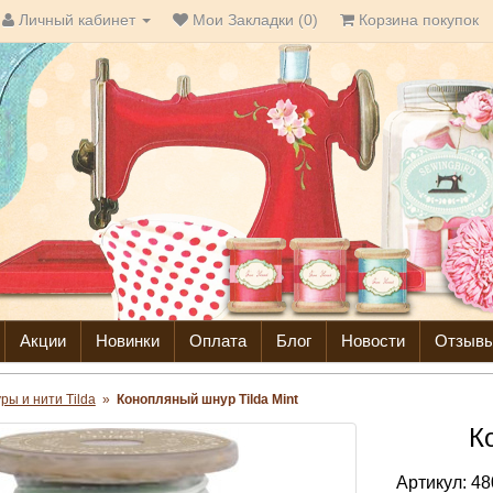
Личный кабинет
Мои Закладки (0)
Корзина покупок
Акции
Новинки
Оплата
Блог
Новости
Отзыв
ры и нити Tilda
»
Конопляный шнур Tilda Mint
К
Артикул:
48