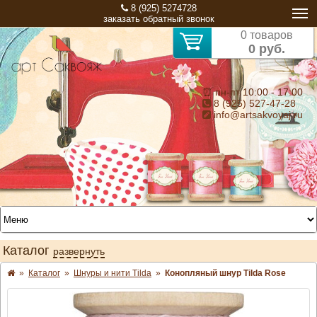
8 (925) 5274728
заказать обратный звонок
0 товаров
0 руб.
⏰ пн-пт 10:00 - 17:00
8 (925) 527-47-28
info@artsakvoyaj.ru
Каталог
развернуть
»
Каталог
»
Шнуры и нити Tilda
»
Конопляный шнур Tilda Rose