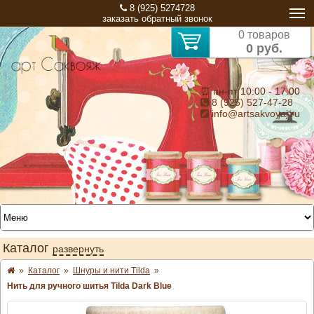
8 (925) 5274728
заказать обратный звонок
0 товаров
0 руб.
⏰ пн-пт 10:00 - 17:00
8 (925) 527-47-28
info@artsakvoyaj.ru
Каталог
развернуть
»
Каталог
»
Шнуры и нити Tilda
»
Нить для ручного шитья Tilda Dark Blue