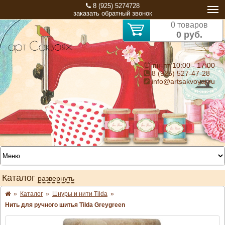
8 (925) 5274728
заказать обратный звонок
0 товаров
0 руб.
⏰ пн-пт 10:00 - 17:00
8 (925) 527-47-28
info@artsakvoyaj.ru
Каталог
развернуть
»
Каталог
»
Шнуры и нити Tilda
»
Нить для ручного шитья Tilda Greygreen