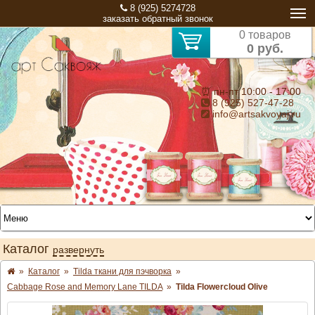
8 (925) 5274728
заказать обратный звонок
0 товаров
0 руб.
⏰ пн-пт 10:00 - 17:00
8 (925) 527-47-28
info@artsakvoyaj.ru
Каталог
развернуть
»
Каталог
»
Tilda ткани для пэчворка
»
Cabbage Rose and Memory Lane TILDA
»
Tilda Flowercloud Olive