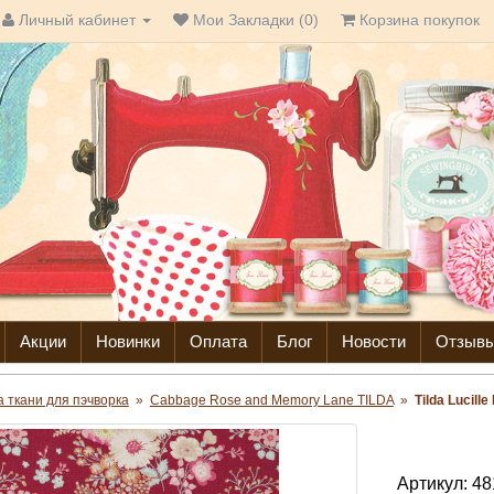
Личный кабинет
Мои Закладки (0)
Корзина покупок
Акции
Новинки
Оплата
Блог
Новости
Отзыв
da ткани для пэчворка
»
Cabbage Rose and Memory Lane TILDA
»
Tilda Lucille
Артикул:
48