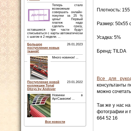
Теперь стало
возможным
Плотность: 155 
совершать онлайн-
покупки за 25 %
цены! Первый
платеж надо
Размер: 50х55 
сделать сразу,
оставшиеся три части будут
списываться с карты автоматически
Усадка: 5%
с шагом в 2 недели. ...
Большое
26.01.2023
поступление новых
Бренд: TILDA
тканей!
Много новинок! ...
Все для рукод
Поступление новой
23.01.2022
консультанты п
коллекции Tonal
Ditzys by Andover
можно сочетать
Новинки в
АртСаквояж! ...
Так же у нас н
фотографии и п
664 52 16
Все новости