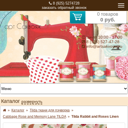
8 (925) 5274728
заказать обратный звонок
0 товаров
0 руб.
⏰ пн-пт 10:00 - 17:00
8 (925) 527-47-28
info@artsakvoyaj.ru
Каталог
развернуть
»
Каталог
»
Tilda ткани для пэчворка
»
Cabbage Rose and Memory Lane TILDA
»
Tilda Rabbit and Roses Linen