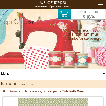
8 (925) 5274728
заказать обратный звонок
0 товаров
0 руб.
⏰ пн-пт 10:00 - 17:00
8 (925) 527-47-28
info@artsakvoyaj.ru
Каталог
развернуть
»
Каталог
»
Tilda ткани для пэчворка
»
Tilda Nelly Green