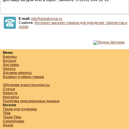
E-mail:
info@artsakvoyaj.ru
Саквояж.
Интернет-магазин товаров для рукоделия, творчества и
хобби
Меню
Бренды
Каталог
Доставка
Оплата
Договор оферты
Возврат и обмен товара
Обучение и мастер-классы
Статьи
Новости
Контакты
Политика персональных данных
Каталог
Ткани для пэчворка
Tilda
Ткани Tilda
Скрапбукинг
Декор