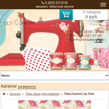
8 (925) 5274728
заказать обратный звонок
0 товаров
0 руб.
⏰ пн-пт 10:00 - 17:00
8 (925) 527-47-28
info@artsakvoyaj.ru
Каталог
развернуть
»
Каталог
»
Tilda ткани для пэчворка
»
Tilda Painted Lily Pink