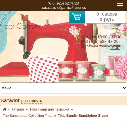
8 (925) 5274728
заказать обратный звонок
0 товаров
0 руб.
⏰ пн-пт 10:00 - 17:00
8 (925) 527-47-28
info@artsakvoyaj.ru
Каталог
развернуть
»
Каталог
»
Tilda ткани для пэчворка
»
The Bumblebee Collection Tilda
»
Tilda Bundle Bumblebee Green