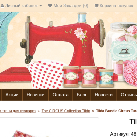
Личный кабинет
Мои Закладки (0)
Корзина покупок
Акции
Новинки
Оплата
Блог
Новости
Отзыв
da ткани для пэчворка
»
The CIRCUS Collection Tilda
»
Tilda Bundle Circus Tu
Ti
Артикул:
48