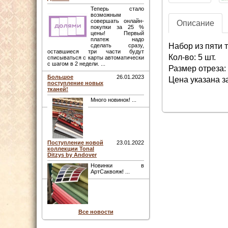
Теперь стало
возможным
совершать онлайн-
Описание
покупки за 25 %
цены! Первый
платеж надо
Набор из пяти т
сделать сразу,
оставшиеся три части будут
Кол-во: 5 шт.
списываться с карты автоматически
с шагом в 2 недели. ...
Размер отреза:
Большое
26.01.2023
Цена указана з
поступление новых
тканей!
Много новинок! ...
Поступление новой
23.01.2022
коллекции Tonal
Ditzys by Andover
Новинки в
АртСаквояж! ...
Все новости