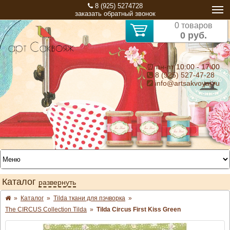
8 (925) 5274728
заказать обратный звонок
0 товаров
0 руб.
⏰ пн-пт 10:00 - 17:00
8 (925) 527-47-28
info@artsakvoyaj.ru
Каталог
развернуть
»
Каталог
»
Tilda ткани для пэчворка
»
The CIRCUS Collection Tilda
»
Tilda Circus First Kiss Green