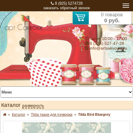
8 (925) 5274728
заказать обратный звонок
0 товаров
0 руб.
⏰ пн-пт 10:00 - 17:00
8 (925) 527-47-28
info@artsakvoyaj.ru
Каталог
развернуть
»
Каталог
»
Tilda ткани для пэчворка
»
Tilda Bird Bluegrey