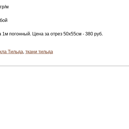
гр/м
убой
 1м погонный. Цена за отрез 50х55см - 380 руб.
кла Тильда
,
ткани тильда