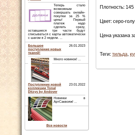
Теперь стало
Плотность: 145 
возможным
совершать онлайн-
покупки за 25 %
цены! Первый
Цвет: серо-гол
платеж надо
сделать сразу,
оставшиеся три части будут
списываться с карты автоматически
Цена указана за
с шагом в 2 недели. ...
Большое
26.01.2023
поступление новых
тканей!
Теги:
тильда
,
ку
Много новинок! ...
Поступление новой
23.01.2022
коллекции Tonal
Ditzys by Andover
Новинки в
АртСаквояж! ...
Все новости