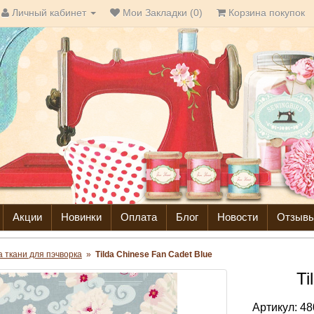
Личный кабинет
Мои Закладки (0)
Корзина покупок
Акции
Новинки
Оплата
Блог
Новости
Отзыв
da ткани для пэчворка
»
Tilda Chinese Fan Cadet Blue
Ti
Артикул:
48