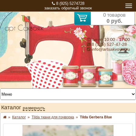
8 (925) 5274728
заказать обратный звонок
0 товаров
0 руб.
⏰ пн-пт 10:00 - 17:00
8 (925) 527-47-28
info@artsakvoyaj.ru
Каталог
развернуть
»
Каталог
»
Tilda ткани для пэчворка
»
Tilda Gerbera Blue