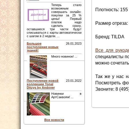
Теперь стало
возможным
Плотность: 155 
совершать онлайн-
покупки за 25 %
цены! Первый
платеж надо
Размер отреза:
сделать сразу,
оставшиеся три части будут
списываться с карты автоматически
Бренд: TILDA
с шагом в 2 недели. ...
Большое
26.01.2023
поступление новых
Все для рукод
тканей!
специалисты по
Много новинок! ...
можно сочетать
Так же у нас 
Поступление новой
23.01.2022
Посмотреть фот
коллекции Tonal
Ditzys by Andover
Звоните: 8 (495
Новинки в
АртСаквояж! ...
Все новости