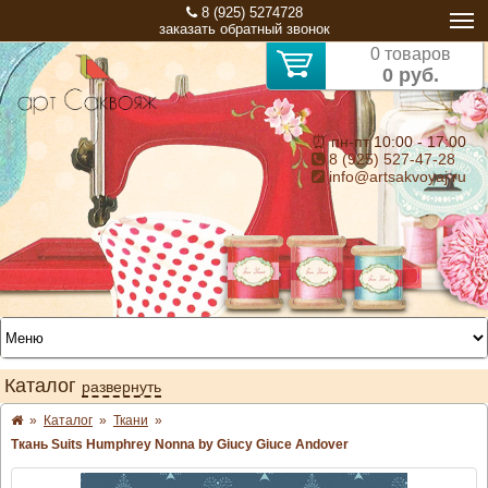
8 (925) 5274728
заказать обратный звонок
0 товаров
0 руб.
⏰ пн-пт 10:00 - 17:00
8 (925) 527-47-28
info@artsakvoyaj.ru
Каталог
развернуть
»
Каталог
»
Ткани
»
Ткань Suits Humphrey Nonna by Giucy Giuce Andover