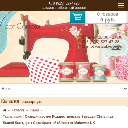
8 (925) 5274728
заказать обратный звонок
0 товаров
0 руб.
⏰ пн-пт 10:00 - 17:00
8 (925) 527-47-28
info@artsakvoyaj.ru
Каталог
развернуть
»
Каталог
»
Ткани
»
Ткань, принт Скандинавские Рождественские Звёзды (Christmas
Scandi Star), цвет Серебристый (Silver) от Makower UK