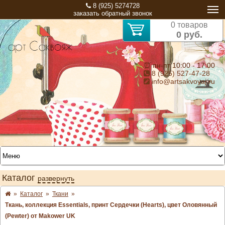
8 (925) 5274728
заказать обратный звонок
0 товаров
0 руб.
⏰ пн-пт 10:00 - 17:00
8 (925) 527-47-28
info@artsakvoyaj.ru
Каталог
развернуть
»
Каталог
»
Ткани
»
Ткань, коллекция Essentials, принт Сердечки (Hearts), цвет Оловянный
(Pewter) от Makower UK