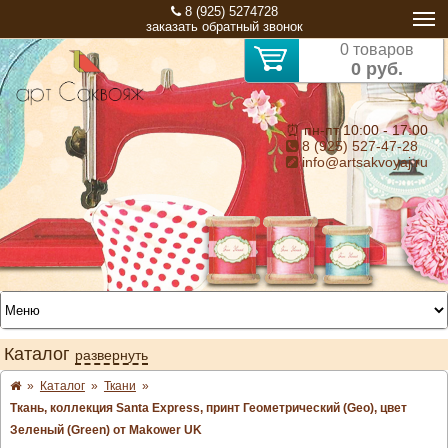
8 (925) 5274728
заказать обратный звонок
0 товаров
0 руб.
⏰ пн-пт 10:00 - 17:00
8 (925) 527-47-28
info@artsakvoyaj.ru
Каталог
развернуть
»
Каталог
»
Ткани
»
Ткань, коллекция Santa Express, принт Геометрический (Geo), цвет
Зеленый (Green) от Makower UK