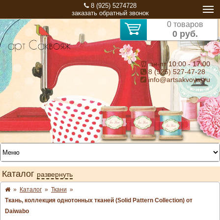
8 (925) 5274728
заказать обратный звонок
0 товаров
0 руб.
⏰ пн-пт 10:00 - 17:00
8 (925) 527-47-28
info@artsakvoyaj.ru
Каталог
развернуть
»
Каталог
»
Ткани
»
Ткань, коллекция однотонных тканей (Solid Pattern Collection) от
Daiwabo