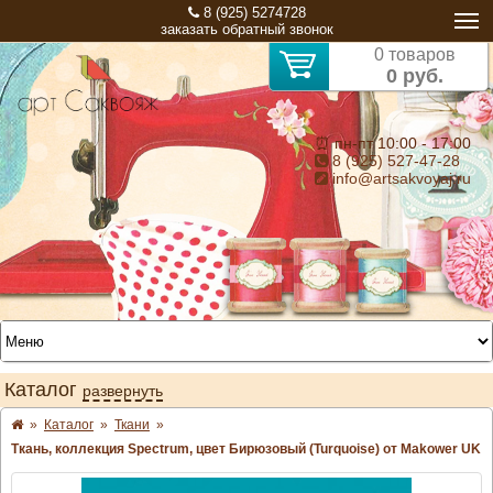
8 (925) 5274728
заказать обратный звонок
0 товаров
0 руб.
⏰ пн-пт 10:00 - 17:00
8 (925) 527-47-28
info@artsakvoyaj.ru
Каталог
развернуть
»
Каталог
»
Ткани
»
Ткань, коллекция Spectrum, цвет Бирюзовый (Turquoise) от Makower UK