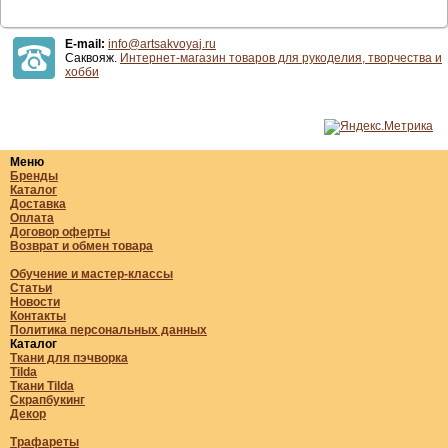
E-mail:
info@artsakvoyaj.ru
Саквояж.
Интернет-магазин товаров для рукоделия, творчества и
хобби
Меню
Бренды
Каталог
Доставка
Оплата
Договор оферты
Возврат и обмен товара
Обучение и мастер-классы
Статьи
Новости
Контакты
Политика персональных данных
Каталог
Ткани для пэчворка
Tilda
Ткани Tilda
Скрапбукинг
Декор
Трафареты