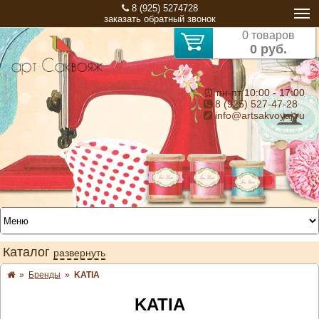
8 (925) 5274728
заказать обратный звонок
0 товаров
0 руб.
⏰ пн-пт 10:00 - 17:00
8 (925) 527-47-28
info@artsakvoyaj.ru
Каталог
развернуть
»
Бренды
»
KATIA
KATIA