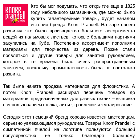
Кто бы мог подумать, что открытие еще в 1825
году небольшого магазинчика, где можно было
купить галантерейные товары, будет началом
истории бренда Knorr Prandell. На заре своего
развития это было производство большого ассортимента
вещей из пальмовых листьев, которые большими партиями
закупались на Кубе. Постепенно ассортимент пополняли
материалы для творчества из дерева. Позже стали
появляться и другие товары для занятия рукоделием,
которое в те времена было очень распространенным
занятием, поскольку промышленность была не настолько
развита.
Так была начата продажа материалов для флористики. А
потом Knorr Prandell расширил перечень товаров до
материалов, предназначенных для разных техник – вышивка
с использованием шелка, литье, травление и эмалирование.
Сегодня этот немецкий бренд хорошо известен мастерицам,
серьезно увлекающимся рукоделием. Товары Knorr Prandell с
симпатичной пчелой на логотипе пользуются большой
популярностью не только благодаря большому