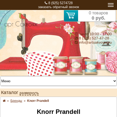
8 (925) 5274728
заказать обратный звонок
0 товаров
0 руб.
⏰ пн-пт 10:00 - 17:00
8 (925) 527-47-28
info@artsakvoyaj.ru
Каталог
развернуть
»
Бренды
»
Knorr Prandell
Knorr Prandell