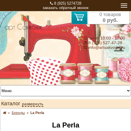
8 (925) 5274728
заказать обратный звонок
0 товаров
0 руб.
⏰ пн-пт 10:00 - 17:00
8 (925) 527-47-28
info@artsakvoyaj.ru
Каталог
развернуть
»
Бренды
»
La Perla
La Perla