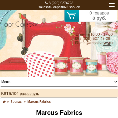
8 (925) 5274728
заказать обратный звонок
0 товаров
0 руб.
⏰ пн-пт 10:00 - 17:00
8 (925) 527-47-28
info@artsakvoyaj.ru
Каталог
развернуть
»
Бренды
»
Marcus Fabrics
Marcus Fabrics