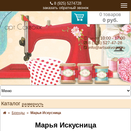
8 (925) 5274728
заказать обратный звонок
0 товаров
0 руб.
⏰ пн-пт 10:00 - 17:00
8 (925) 527-47-28
info@artsakvoyaj.ru
Каталог
развернуть
»
Бренды
»
Марья Искусница
Марья Искусница