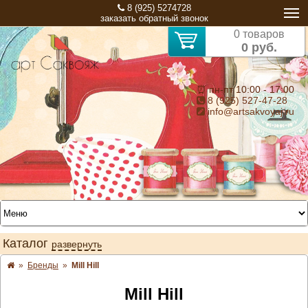
8 (925) 5274728
заказать обратный звонок
0 товаров
0 руб.
⏰ пн-пт 10:00 - 17:00
8 (925) 527-47-28
info@artsakvoyaj.ru
Каталог
развернуть
»
Бренды
»
Mill Hill
Mill Hill