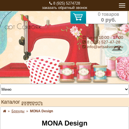
8 (925) 5274728
заказать обратный звонок
0 товаров
0 руб.
⏰ пн-пт 10:00 - 17:00
8 (925) 527-47-28
info@artsakvoyaj.ru
Каталог
развернуть
»
Бренды
»
MONA Design
MONA Design