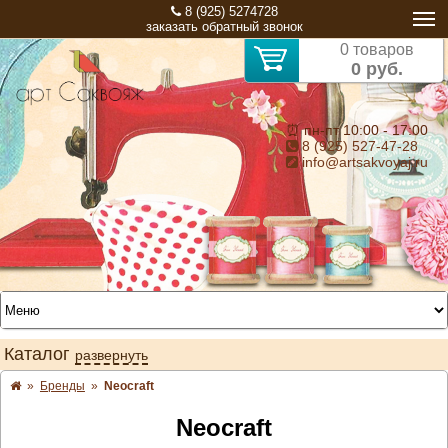
8 (925) 5274728
заказать обратный звонок
0 товаров
0 руб.
⏰ пн-пт 10:00 - 17:00
8 (925) 527-47-28
info@artsakvoyaj.ru
Каталог
развернуть
»
Бренды
»
Neocraft
Neocraft