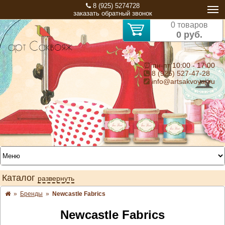
8 (925) 5274728
заказать обратный звонок
0 товаров
0 руб.
⏰ пн-пт 10:00 - 17:00
8 (925) 527-47-28
info@artsakvoyaj.ru
Каталог
развернуть
»
Бренды
»
Newcastle Fabrics
Newcastle Fabrics