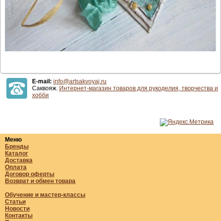
E-mail:
info@artsakvoyaj.ru
Саквояж.
Интернет-магазин товаров для рукоделия, творчества и
хобби
Меню
Бренды
Каталог
Доставка
Оплата
Договор оферты
Возврат и обмен товара
Обучение и мастер-классы
Статьи
Новости
Контакты