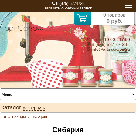
8 (925) 5274728
заказать обратный звонок
0 товаров
0 руб.
⏰ пн-пт 10:00 - 17:00
8 (925) 527-47-28
info@artsakvoyaj.ru
Каталог
развернуть
»
Бренды
»
Сиберия
Сиберия