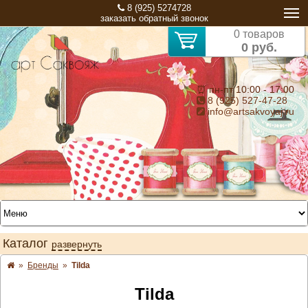
8 (925) 5274728
заказать обратный звонок
0 товаров
0 руб.
⏰ пн-пт 10:00 - 17:00
8 (925) 527-47-28
info@artsakvoyaj.ru
Каталог
развернуть
»
Бренды
»
Tilda
Tilda