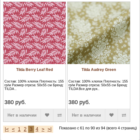
Tilda Berry Leaf Red
Tilda Audrey Green
Состав: 100% хлопок Плотность: 155
Состав: 100% хлопок Плотность: 155
гр/м Размер отреза: 50х55 см Бренд:
гр/м Размер отреза: 50х55 см Бренд:
TILDA ..
TILDA Все для рук..
380
руб.
380
руб.
Нет в наличии
Нет в наличии
Показано с 61 по 90 из 94 (всего 4 страниц)
|<
<
1
2
3
4
>
>|