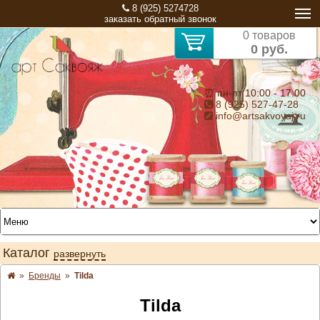
8 (925) 5274728
заказать обратный звонок
0 товаров
0 руб.
⏰ пн-пт 10:00 - 17:00
8 (925) 527-47-28
info@artsakvoyaj.ru
Каталог
развернуть
»
Бренды
»
Tilda
Tilda