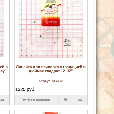
увеличить
ей в
Линейка для пэчворка с градацией в
asy
дюймах квадрат 12 1/2"
Артикул:
NL4178
1320
руб
Нет в наличии