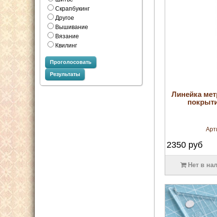
Скрапбукинг
Другое
Вышивание
Вязание
Квилинг
Проголосовать
Результаты
Линейка мет
покрыти
Арт
2350
руб
Нет в на