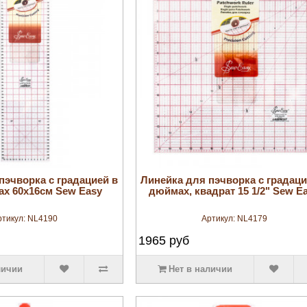
увеличить
увеличить
пэчворка с градацией в
Линейка для пэчворка с градаци
ах 60х16см Sew Easy
дюймах, квадрат 15 1/2" Sew E
ртикул:
NL4190
Артикул:
NL4179
1965
руб
личии
Нет в наличии