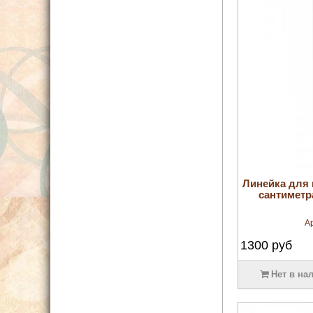
Линейка для 
сантиметр
А
1300
руб
Нет в на