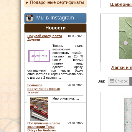
Подарочные сертификаты
Шаблоны 
Мы в Instagram
Новости
Покупай сразу, плати
10.05.2023
Долями
Теперь стало
возможным
совершать онлайн-
покупки за 25 %
цены! Первый
платеж надо
Лапки и 
сделать сразу,
оставшиеся три части будут
списываться с карты автоматически
с шагом в 2 недели. ...
Список
Вид:
Большое
26.01.2023
поступление новых
тканей!
Много новинок! ...
Поступление новой
23.01.2022
коллекции Tonal
Ditzys by Andover