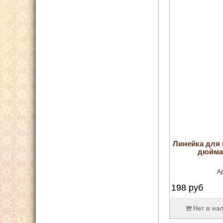
Линейка для 
дюймах
А
198
руб
Нет в на