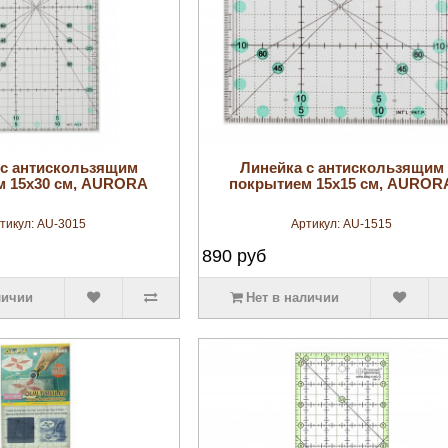
увеличить
увеличить
 с антискользящим
Линейка с антискользящим
м 15х30 см, AURORA
покрытием 15х15 см, AUROR
тикул:
AU-3015
Артикул:
AU-1515
890
руб
личии
Нет в наличии