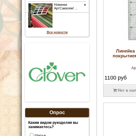
Новинки в
АртСаквояж! ...
Все новости
Линейка
покрытие
Ар
1100
руб
Нет в на
Опрос
Каким видом рукоделия вы
занимаетесь?
Шитье