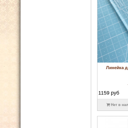
Линейка д
1159
руб
Нет в на