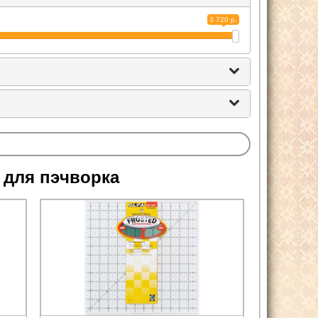
3 720 р.
 для пэчворка