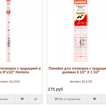
увеличить
увеличить
пэчворка с градацией в
Линейка для пэчворка с градаци
 8"х1/2" Hemline
дюймах 6 1/2" X 1 1/2"
ртикул:
NL4182
Артикул:
NL4155
275
руб
личии
Нет в наличии