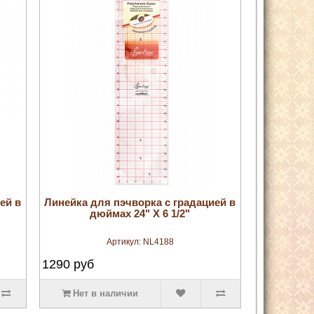
увеличить
ей в
Линейка для пэчворка с градацией в
дюймах 24" X 6 1/2"
Артикул:
NL4188
1290
руб
Нет в наличии