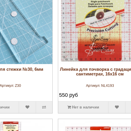
увеличить
увеличить
ля стежки №30, 6мм
Линейка для пэчворка с градаци
сантиметрах, 16х16 см
Артикул:
Z30
Артикул:
NL4193
550
руб
личии
Нет в наличии