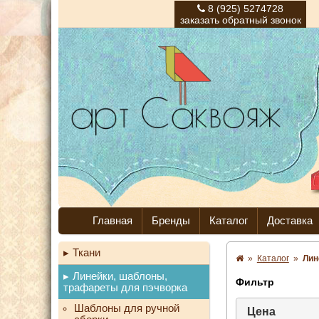
8 (925) 5274728
заказать обратный звонок
Главная
Бренды
Каталог
Доставка
Ткани
»
Каталог
»
Лин
Линейки, шаблоны,
Фильтр
трафареты для пэчворка
Шаблоны для ручной
Цена