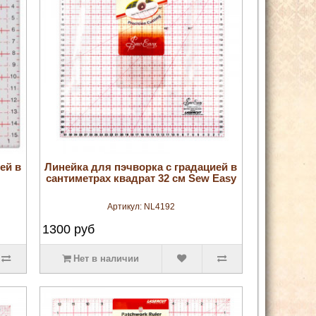
увеличить
ей в
Линейка для пэчворка с градацией в
сантиметрах квадрат 32 см Sew Easy
Артикул:
NL4192
1300
руб
Нет в наличии