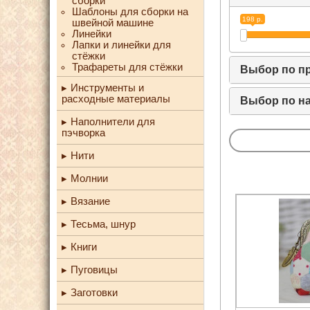
сборки
Шаблоны для сборки на
198 р.
швейной машине
Линейки
Лапки и линейки для
стёжки
Трафареты для стёжки
Выбор по п
Инструменты и
расходные материалы
Выбор по н
Наполнители для
пэчворка
Нити
Молнии
Вязание
Тесьма, шнур
Книги
Пуговицы
Заготовки