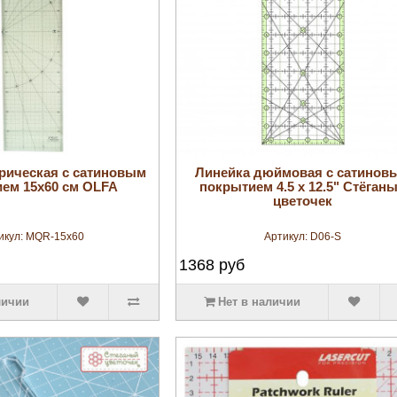
увеличить
увеличить
рическая с сатиновым
Линейка дюймовая с сатинов
ем 15x60 см OLFA
покрытием 4.5 х 12.5" Стёган
цветочек
икул:
MQR-15x60
Артикул:
D06-S
1368
руб
личии
Нет в наличии